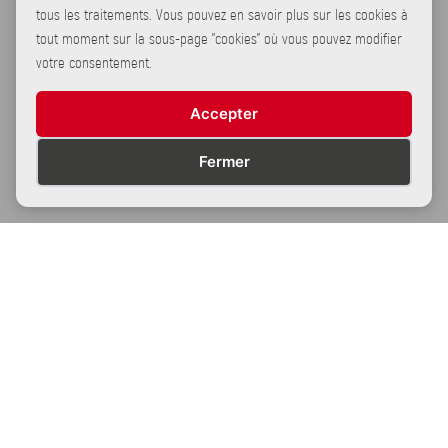
tous les traitements. Vous pouvez en savoir plus sur les cookies à
Des rangements partout, même jusque sous le lit
tout moment sur la sous-page "cookies" où vous pouvez modifier
VAN
CARVAN
votre consentement.
Chez Elios, l’espace est totalement optimisé. Chaque recoin
est utile
Accepter
4
0
1
Fermer
Partage
Conditions générales d’utilisation des données
Mentions légales
Elios France© SAS 2026. Tous droits réservés.