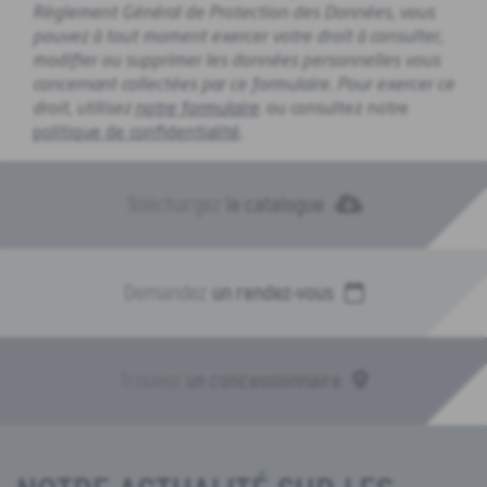
Règlement Général de Protection des Données, vous
pouvez à tout moment exercer votre droit à consulter,
modifier ou supprimer les données personnelles vous
concernant collectées par ce formulaire. Pour exercer ce
droit, utilisez
notre formulaire
.
ou consultez notre
politique de confidentialité
.
Téléchargez
le catalogue
Demandez
un rendez-vous
Trouvez
un concessionnaire