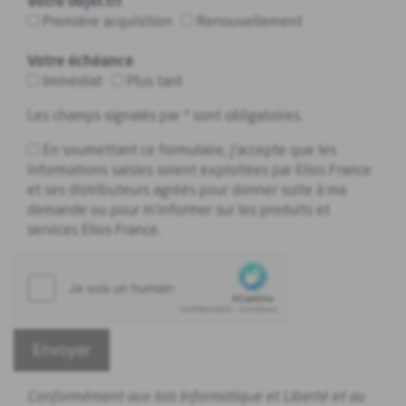
Votre objectif
Première acquisition
Renouvellement
Votre échéance
Immédiat
Plus tard
Les champs signalés par * sont obligatoires.
En soumettant ce formulaire, j'accepte que les
informations saisies soient exploitées par Elios France
et ses distributeurs agréés pour donner suite à ma
demande ou pour m'informer sur les produits et
services Elios France.
Veuillez laisser ce champ vide.
Conformément aux lois Informatique et Liberté et au