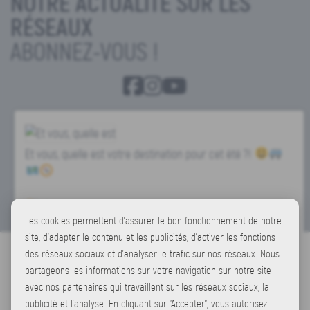
NOTRE ACTUALITÉ SUR LES
RÉSEAUX
ABONNEZ-VOUS !
Et vous, quelle est votre destination pour cet été ?!
@teddy_dewavrin
Les cookies permettent d'assurer le bon fonctionnement de notre
site, d'adapter le contenu et les publicités, d'activer les fonctions
4
0
1
des réseaux sociaux et d'analyser le trafic sur nos réseaux. Nous
Partage
partageons les informations sur votre navigation sur notre site
avec nos partenaires qui travaillent sur les réseaux sociaux, la
publicité et l'analyse. En cliquant sur "Accepter", vous autorisez