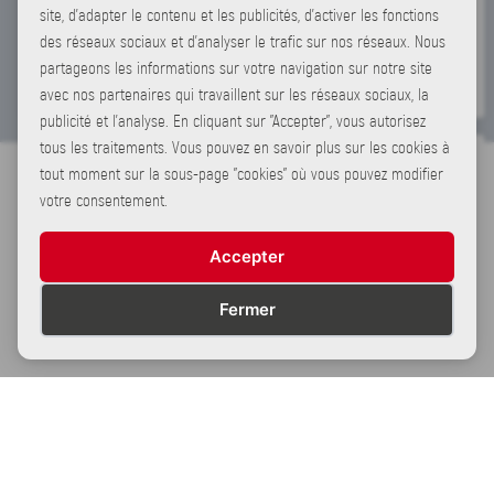
#vanlifebynight
site, d'adapter le contenu et les publicités, d'activer les fonctions
des réseaux sociaux et d'analyser le trafic sur nos réseaux. Nous
3
0
1
partageons les informations sur votre navigation sur notre site
avec nos partenaires qui travaillent sur les réseaux sociaux, la
Partage
publicité et l'analyse. En cliquant sur "Accepter", vous autorisez
tous les traitements. Vous pouvez en savoir plus sur les cookies à
tout moment sur la sous-page "cookies" où vous pouvez modifier
votre consentement.
Et vous, quelle est votre destination pour cet été ?!
Accepter
VAN
CARVAN
@teddy_dewavrin
Fermer
4
0
1
Partage