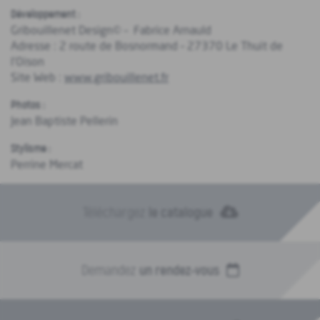
Développement :
Gribouillenet Design© – Fabrice Arnauld
Adresse : 2 route de Bosnormand – 27370 Le Thuit de
l’Oison
Site Web :
www.gribouillenet.fr
Photos :
Jean Baptiste Pellerin
Stylisme :
Perrine Mercat
Téléchargez
le catalogue
Demandez
un rendez-vous