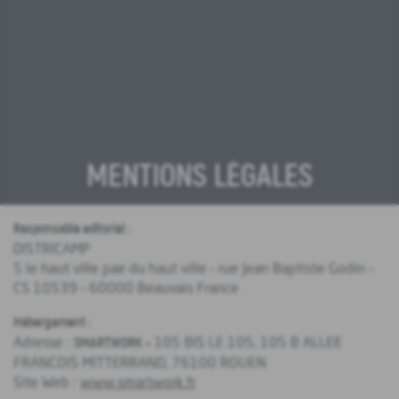
MENTIONS LÉGALES
Responsable editorial :
DISTRICAMP
5 le haut ville pae du haut ville – rue Jean Baptiste Godin –
CS 10539 – 60000 Beauvais France
Hébergement :
Adresse :
SMARTWORK –
105 BIS LE 105, 105 B ALLEE
FRANCOIS MITTERRAND, 76100 ROUEN
Site Web :
www.smartwork.fr